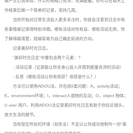
候产生心流体验、什么时候精力充沛，充满能量。你可以在每天工
作结束后做一个简单的记录，坚持几周。
当你开始对日常生活投入更多关注时，你就会注意到日志中有
些事情被记录得特别详细。哪些活动对你有益、哪些活动无用，你
了解得越清楚，就越容易为自己确定前进的方向。
记录美好时光日志。
“美好时光日志”中要包含两个元素：?
· 活动记录（记录能让你全身心投入并感到能量充沛的活动）
· 反思（哪些活动让你有收获？收获是什么？）
方法可以使用AEIOU法，共包括5套问题：A，activity活动；
E，environment环境；I，interact人或物的互动；O，object 物体；
U user 用户。利用AEIOU法记录美好时光日志有助于你拉近镜头，
放大生活的细节。
当你现在所处的环境（如失业）不足以让你成功地制作一份“美