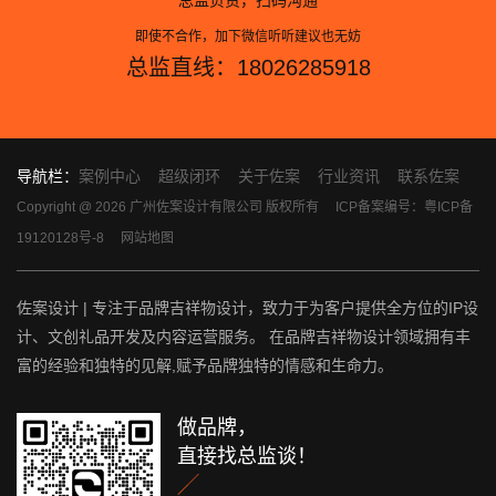
总监负责，扫码沟通
即使不合作，加下微信听听建议也无妨
总监直线：18026285918
导航栏：
案例中心
超级闭环
关于佐案
行业资讯
联系佐案
Copyright @ 2026 广州佐案设计有限公司 版权所有
ICP备案编号：粤ICP备
19120128号-8
网站地图
佐案设计 | 专注于品牌吉祥物设计，致力于为客户提供全方位的IP设
计、文创礼品开发及内容运营服务。 在品牌吉祥物设计领域拥有丰
富的经验和独特的见解,赋予品牌独特的情感和生命力。
做品牌，
直接找总监谈！
