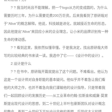
? ? 我当时尚且不能理解，把一个logo从方的变成圆的，为什么
需要历时三年，为什么需要花费200万巨资。后来我看到了原研哉对
于“Alive”的概念解释。他说，科技越是进化，就越接近生命的形态，
因此他提出“Alive”来回应小米的企业理念，让小米的品牌识别有一种
生命的律动感。
? ? 看到这里，我依然似懂非懂。于是我决定，找出原研哉大师
写的比较经典的书来读一读。我选中了它——《设计中的设计》。
2.设计是什么
? ? 在书中，原研哉开篇就提出了这个问题。不难看出，他认为
这是一个设计师对自身职能的基本疑问。他似乎并不着急让我们看
他的大师之作，也并不着急向我们灌输他的设计指导，只是带着我
们一起回顾设计的发展历史——从工业革命约翰·拉斯金和威廉·莫里
斯提出现代设计的思想，到二十世纪上半叶包豪斯团队对设计概念
的整合，再到二十世纪下半叶设计风格的再塑、后现代主义的嬉