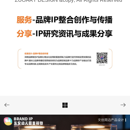
ZUOART DESIGN &copy; All Rights Reserved


