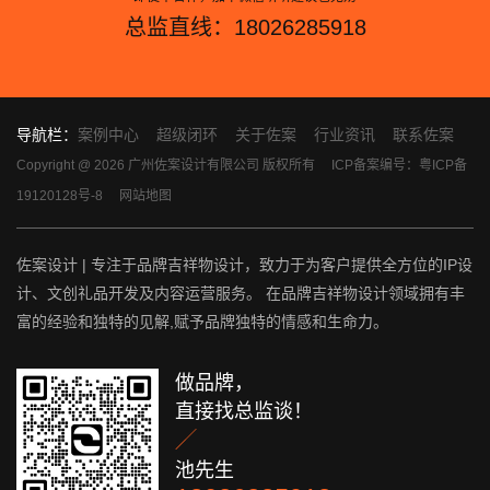
总监直线：18026285918
导航栏：
案例中心
超级闭环
关于佐案
行业资讯
联系佐案
Copyright @ 2026 广州佐案设计有限公司 版权所有
ICP备案编号：粤ICP备
19120128号-8
网站地图
佐案设计 | 专注于品牌吉祥物设计，致力于为客户提供全方位的IP设
计、文创礼品开发及内容运营服务。 在品牌吉祥物设计领域拥有丰
富的经验和独特的见解,赋予品牌独特的情感和生命力。
做品牌，
直接找总监谈！

池先生