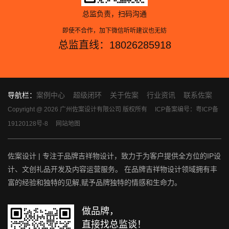
总监负责，扫码沟通
即使不合作，加下微信听听建议也无妨
总监直线：18026285918
导航栏：
案例中心
超级闭环
关于佐案
行业资讯
联系佐案
Copyright @ 2026 广州佐案设计有限公司 版权所有
ICP备案编号：粤ICP备
19120128号-8
网站地图
佐案设计 | 专注于品牌吉祥物设计，致力于为客户提供全方位的IP设
计、文创礼品开发及内容运营服务。 在品牌吉祥物设计领域拥有丰
富的经验和独特的见解,赋予品牌独特的情感和生命力。
做品牌，
直接找总监谈！