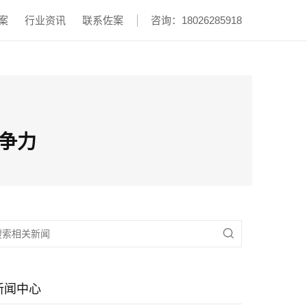
案
行业资讯
联系佐案
咨询：18026285918
争力

新闻中心