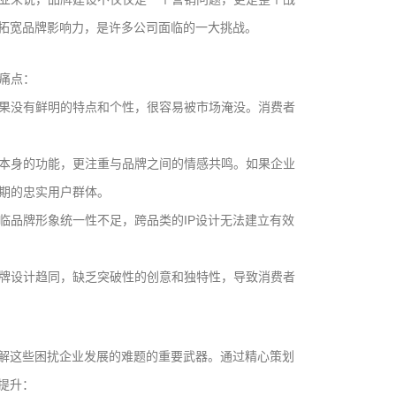
，拓宽品牌影响力，是许多公司面临的一大挑战。
痛点：
果没有鲜明的特点和个性，很容易被市场淹没。消费者
本身的功能，更注重与品牌之间的情感共鸣。如果企业
期的忠实用户群体。
临品牌形象统一性不足，跨品类的IP设计无法建立有效
牌设计趋同，缺乏突破性的创意和独特性，导致消费者
权）设计正是破解这些困扰企业发展的难题的重要武器。通过精心策划
提升：