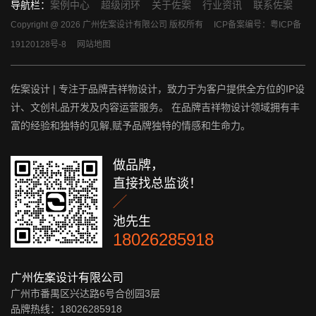
导航栏：
案例中心
超级闭环
关于佐案
行业资讯
联系佐案
Copyright @ 2026 广州佐案设计有限公司 版权所有
ICP备案编号：粤ICP备
19120128号-8
网站地图
佐案设计 | 专注于品牌吉祥物设计，致力于为客户提供全方位的IP设
计、文创礼品开发及内容运营服务。 在品牌吉祥物设计领域拥有丰
富的经验和独特的见解,赋予品牌独特的情感和生命力。
做品牌，
直接找总监谈！

池先生
18026285918
广州佐案设计有限公司
广州市番禺区兴达路6号合创园3层
品牌热线：18026285918