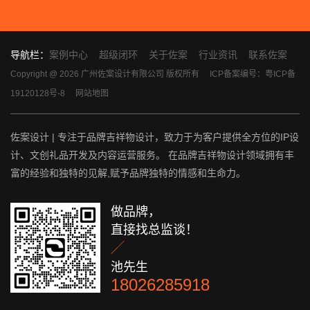
导航栏：
案例中心
超级闭环
关于佐案
行业资讯
联系佐案
Copyright @ 2026 广州佐案设计有限公司 版权所有
ICP备案编号：粤ICP备
19120128号-8
网站地图
佐案设计 | 专注于品牌吉祥物设计，致力于为客户提供全方位的IP设
计、文创礼品开发及内容运营服务。 在品牌吉祥物设计领域拥有丰
富的经验和独特的见解,赋予品牌独特的情感和生命力。
做品牌，
直接找总监谈！

池先生
18026285918