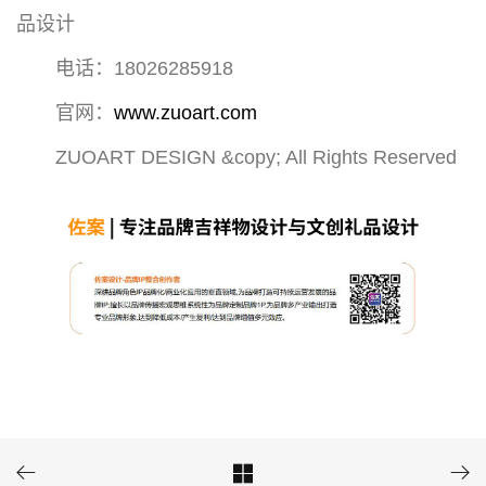
品设计
电话：18026285918
官网：
www.zuoart.com
ZUOART DESIGN &copy; All Rights Reserved


