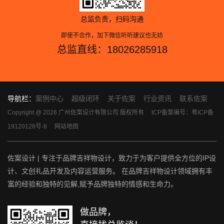
总监负责，扫码沟通
即使不合作，加下微信听听建议也无妨
总监直线：18026285918
导航栏：
案例中心
超级闭环
关于佐案
行业资讯
联系佐案
Copyright @ 2026 广州佐案设计有限公司 版权所有
ICP备案编号：粤ICP备
19120128号-8
网站地图
佐案设计 | 专注于品牌吉祥物设计，致力于为客户提供全方位的IP设
计、文创礼品开发及内容运营服务。 在品牌吉祥物设计领域拥有丰
富的经验和独特的见解,赋予品牌独特的情感和生命力。
做品牌，