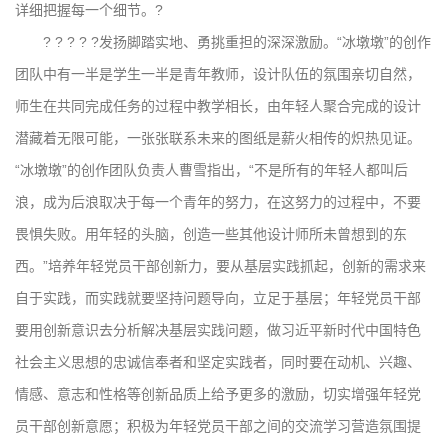
详细把握每一个细节。?
? ? ? ? ?发扬脚踏实地、勇挑重担的深深激励。“冰墩墩”的创作
团队中有一半是学生一半是青年教师，设计队伍的氛围亲切自然，
师生在共同完成任务的过程中教学相长，由年轻人聚合完成的设计
潜藏着无限可能，一张张联系未来的图纸是薪火相传的炽热见证。
“冰墩墩”的创作团队负责人曹雪指出，“不是所有的年轻人都叫后
浪，成为后浪取决于每一个青年的努力，在这努力的过程中，不要
畏惧失败。用年轻的头脑，创造一些其他设计师所未曾想到的东
西。”培养年轻党员干部创新力，要从基层实践抓起，创新的需求来
自于实践，而实践就要坚持问题导向，立足于基层；年轻党员干部
要用创新意识去分析解决基层实践问题，做习近平新时代中国特色
社会主义思想的忠诚信奉者和坚定实践者，同时要在动机、兴趣、
情感、意志和性格等创新品质上给予更多的激励，切实增强年轻党
员干部创新意愿；积极为年轻党员干部之间的交流学习营造氛围提