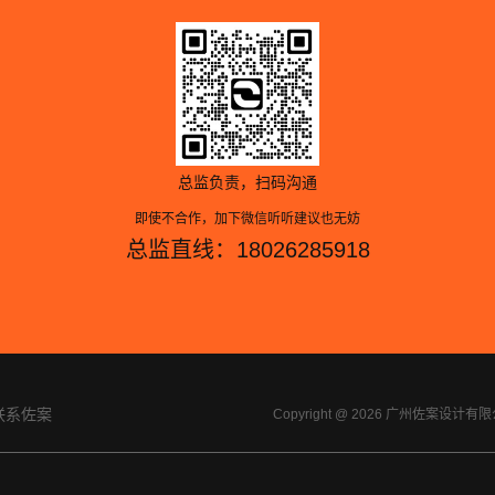
总监负责，扫码沟通
即使不合作，加下微信听听建议也无妨
总监直线：18026285918
联系佐案
Copyright @ 2026 广州佐案设