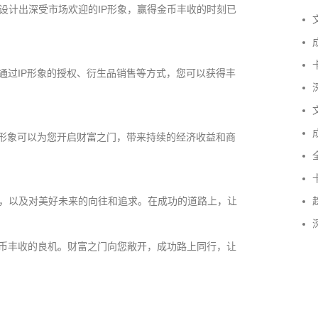
设计出深受市场欢迎的IP形象，赢得金币丰收的时刻已
文
成
卡
通过IP形象的授权、衍生品销售等方式，您可以获得丰
深
文
成
P形象可以为您开启财富之门，带来持续的经济收益和商
全
卡
，以及对美好未来的向往和追求。在成功的道路上，让
趋
深
成功案例：品牌IP设计的视觉体系 | IP设计公司-佐
金币丰收的良机。财富之门向您敞开，成功路上同行，让
案设计
品牌ip设计行业正在经历深刻变革，新的……