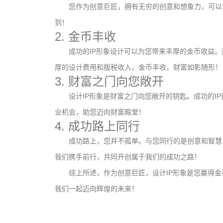
您作为创意巨匠，拥有无穷的创意和想象力，可以
到！
2. 金币丰收
成功的IP形象设计可以为您带来丰厚的金币收益。
厚的设计费用和版税收入，金币丰收，财富如影随形！
3. 财富之门向您敞开
设计IP形象是财富之门向您敞开的钥匙。成功的I
业机会，助您迈向财富殿堂！
4. 成功路上同行
成功路上，您并不孤单。与您同行的是创意和智慧
我们携手前行，共同开创属于我们的成功之路！
文创产品设计的成本控制——实战技巧 | IP设计公
综上所述，作为创意巨匠，设计IP形象是您赢得
司-佐案设计
我们一起迈向辉煌的未来！
系统化的方法论是文创产品设计成功的基……