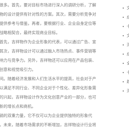
很多。首先，要对目标市场进行深入的调研分析，了解
文
物的设计提供有针对性的方案。其次，需要分析竞争对
成
提供参考与借鉴。再者，要根据行业、企业自身定位等
卡
战略相契合，最终实现商业目标。
文
首先，吉祥物作为企业形象的代表，可以通过广告、宣
深
其次，吉祥物设计可以通过融入市场热点、事件营销等
成
响力与竞争力。另外，吉祥物还可以应用在产品包装、
全
创意和视觉吸引力。
卡
间。随着经济发展和人们生活水平的提高，社会对于产
趋
以满足不同行业、不同企业对于个性化、差异化形象需
深
的兴起，吉祥物设计作为文化创意产业的一部分，也可
新的增长点和商机。
销的双重力量，它不仅可以为企业提供独特的形象代
成功案例：品牌IP设计的视觉体系 | IP设计公司-佐
。未来，随着市场需求的不断增加，吉祥物设计行业将