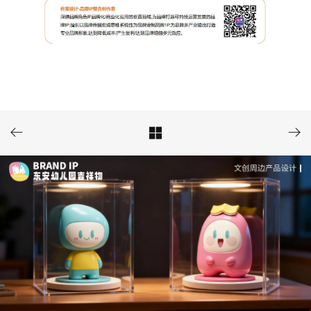


