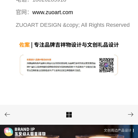
官网：
www.zuoart.com
ZUOART DESIGN &copy; All Rights Reserved


