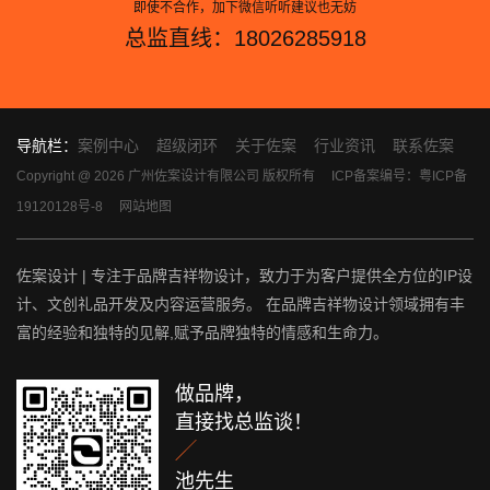
即使不合作，加下微信听听建议也无妨
总监直线：18026285918
导航栏：
案例中心
超级闭环
关于佐案
行业资讯
联系佐案
Copyright @ 2026 广州佐案设计有限公司 版权所有
ICP备案编号：粤ICP备
19120128号-8
网站地图
佐案设计 | 专注于品牌吉祥物设计，致力于为客户提供全方位的IP设
计、文创礼品开发及内容运营服务。 在品牌吉祥物设计领域拥有丰
富的经验和独特的见解,赋予品牌独特的情感和生命力。
做品牌，
直接找总监谈！

池先生