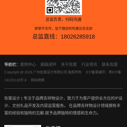
总监负责，扫码沟通
即使不合作，加下微信听听建议也无妨
总监直线：18026285918
导航栏：
案例中心
超级闭环
关于佐案
行业资讯
联系佐案
Copyright @ 2026 广州佐案设计有限公司 版权所有
ICP备案编号：粤ICP备
19120128号-8
网站地图
佐案设计 | 专注于品牌吉祥物设计，致力于为客户提供全方位的IP设
计、文创礼品开发及内容运营服务。 在品牌吉祥物设计领域拥有丰
富的经验和独特的见解,赋予品牌独特的情感和生命力。