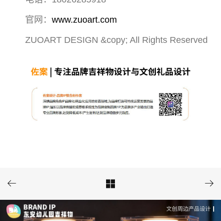
官网：
www.zuoart.com
ZUOART DESIGN &copy; All Rights Reserved


