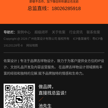
即使不合作，加下微信听听建议也无妨
总监直线：18026285918
导航栏：
案例中心
超级闭环
关于佐案
行业资讯
联系佐案
Copyright @ 2026 广州佐案设计有限公司 版权所有
ICP备案编号：粤ICP备
19120128号-8
网站地图
佐案设计 | 专注于品牌吉祥物设计，致力于为客户提供全方位的IP设
计、文创礼品开发及内容运营服务。 在品牌吉祥物设计领域拥有丰
富的经验和独特的见解,赋予品牌独特的情感和生命力。
做品牌，
直接找总监谈！

池先生