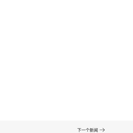
卡通形象设计的色彩运用——高效方案 | IP设计公
司-佐案设计
在周边开发的实际项目中，卡通形象设计……

下一个新闻