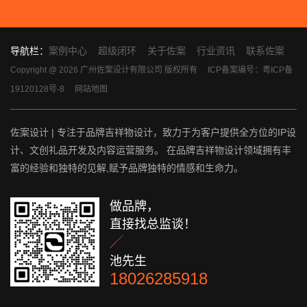
导航栏：
案例中心
超级闭环
关于佐案
行业资讯
联系佐案
Copyright @ 2026 广州佐案设计有限公司 版权所有
ICP备案编号：粤ICP备
19120128号-8
网站地图
佐案设计 | 专注于品牌吉祥物设计，致力于为客户提供全方位的IP设
计、文创礼品开发及内容运营服务。 在品牌吉祥物设计领域拥有丰
富的经验和独特的见解,赋予品牌独特的情感和生命力。
做品牌，
直接找总监谈！

池先生
18026285918