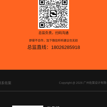
总监负责，扫码沟通
即使不合作，加下微信听听建议也无妨
总监直线：18026285918
联系佐案
Copyright @ 2026 广州佐案设