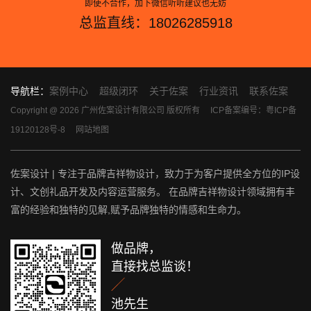
即使不合作，加下微信听听建议也无妨
总监直线：18026285918
导航栏：
案例中心
超级闭环
关于佐案
行业资讯
联系佐案
Copyright @ 2026 广州佐案设计有限公司 版权所有
ICP备案编号：粤ICP备
19120128号-8
网站地图
佐案设计 | 专注于品牌吉祥物设计，致力于为客户提供全方位的IP设
计、文创礼品开发及内容运营服务。 在品牌吉祥物设计领域拥有丰
富的经验和独特的见解,赋予品牌独特的情感和生命力。
做品牌，
直接找总监谈！

池先生