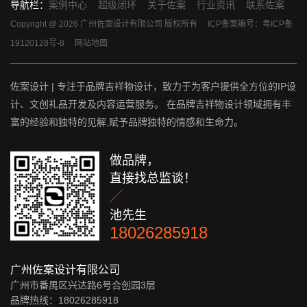
导航栏：
案例中心
超级闭环
关于佐案
行业资讯
联系佐案
Copyright @ 2026 广州佐案设计有限公司 版权所有
ICP备案编号：粤ICP备
19120128号-8
网站地图
佐案设计 | 专注于品牌吉祥物设计，致力于为客户提供全方位的IP设
计、文创礼品开发及内容运营服务。 在品牌吉祥物设计领域拥有丰
富的经验和独特的见解,赋予品牌独特的情感和生命力。
做品牌，
直接找总监谈！

池先生
18026285918
广州佐案设计有限公司
广州市番禺区兴达路6号合创园3层
品牌热线：18026285918