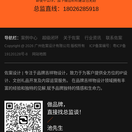
即使不合作，加下微信听听建议也无妨
总监直线：18026285918
导航栏：
案例中心
超级闭环
关于佐案
行业资讯
联系佐案
Copyright @ 2026 广州佐案设计有限公司 版权所有
ICP备案编号：粤ICP备
19120128号-8
网站地图
佐案设计 | 专注于品牌吉祥物设计，致力于为客户提供全方位的IP设
计、文创礼品开发及内容运营服务。 在品牌吉祥物设计领域拥有丰
富的经验和独特的见解,赋予品牌独特的情感和生命力。
做品牌，
直接找总监谈！

池先生