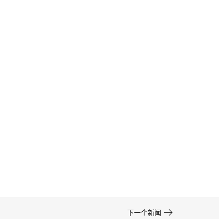
卡通形象设计的色彩运用——高效方案 | IP设计公
司-佐案设计
在周边开发的实际项目中，卡通形象设计……

下一个新闻