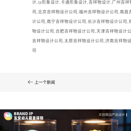
计
,
ip形象设计
,
卡通形象设计
,
吉祥物设计
,
广州吉祥
司
,
北京吉祥物设计公司
,
福州吉祥物设计公司
,
南昌
计公司
,
南宁吉祥物设计公司
,
长沙吉祥物设计公司,
文创产品设计的成本控制——实战技巧 | IP设计公
物设计公司
,
合肥吉祥物设计公司
,
天津吉祥物设计
司-佐案设计
吉祥物设计公司
,
太原吉祥物设计公司
,
济南吉祥物
司
系统化的方法论是文创产品设计成功的基……

上一个新闻