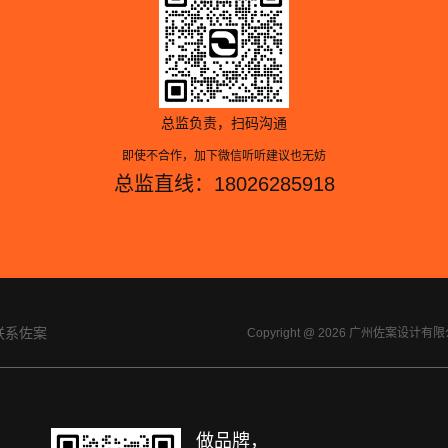
总监负责，扫码沟通
即使不合作，加下微信听听建议也无妨
总监直线：18026285918
联系佐案
Copyright @ 2026 广州佐案设
做品牌，