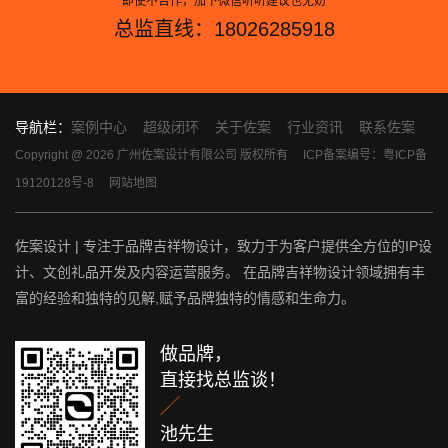
即使不合作，加下微信听听建议也无妨
总监直线：18026285918
导航栏：
案例中心
超级闭环
关于佐案
行业资讯
联系佐案
Copyright @ 2026 广州佐案设计有限公司 版权所有
ICP备案编号：粤ICP备
19120128号-8
网站地图
佐案设计 | 专注于品牌吉祥物设计，致力于为客户提供全方位的IP设
计、文创礼品开发及内容运营服务。 在品牌吉祥物设计领域拥有丰
富的经验和独特的见解,赋予品牌独特的情感和生命力。
做品牌，
直接找总监谈！

池先生