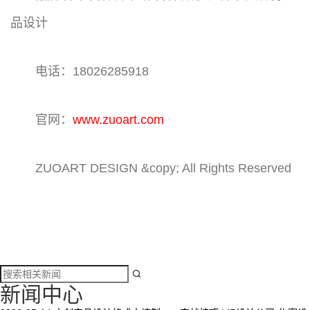
品设计
电话：18026285918
官网：
www.zuoart.com
ZUOART DESIGN &copy; All Rights Reserved

新闻中心