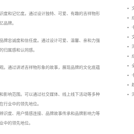
文
识度和记忆度。通过设计独特、可爱、有趣的吉祥物形
成
忆品牌。
卡
文
品牌忠诚度和信任度。通过设计可爱、温馨、亲和力强
深
的归属感和认同感。
成
全
观。通过讲述吉祥物形象的故事，展现品牌的文化底蕴
卡
趋
和影响范围。可以通过社交媒体、线上线下活动等多种
深
在行业中的领先地位。
成功案例：品牌IP设计的视觉体系 | IP设计公司-佐
辨识度、用户情感连接、品牌故事传承和品牌影响力等
案设计
业中的领先地位。