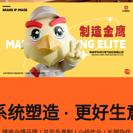
系统塑造 · 更好生
懂商业懂品牌 / 总监负责制 / 小组作业 / 长期协作