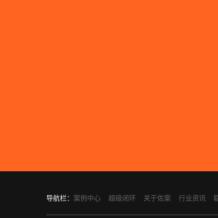
导航栏：
案例中心
超级闭环
关于佐案
行业资讯