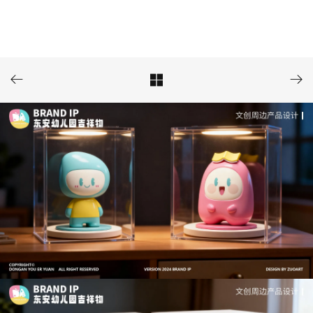


