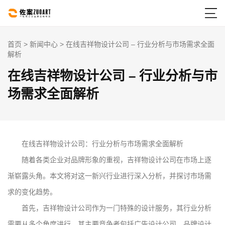

首页
>
新闻中心
> 在线吉祥物设计公司 – 行业分析与市场需求全面
解析
在线吉祥物设计公司 – 行业分析与市
场需求全面解析
在线吉祥物设计公司：行业分析与市场需求全面解析
随着各类企业对品牌形象的重视，吉祥物设计公司在市场上逐
渐崭露头角。本文将对这一新兴行业进行深入分析，并探讨市场需
求的变化趋势。
首先，吉祥物设计公司作为一门特殊的设计服务，其行业分析
需要从多个角度进行。其主要竞争者包括广告设计公司、品牌设计