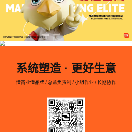
系统塑造 · 更好生意
懂商业懂品牌 / 总监负责制 / 小组作业 / 长期协作