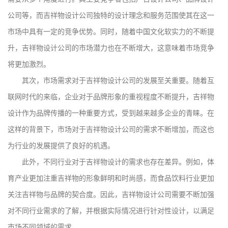
公司等，而吉祥物设计公司独特的设计理念和服务范围使其在这一
市场中具有一定的竞争优势。同时，随着中国文化软实力的不断提
升，吉祥物设计公司的市场潜力也在不断增大，这意味着市场竞争
将更加激烈。
其次，市场需求对于吉祥物设计公司的发展至关重要。随着互
联网时代的来临，企业对于品牌形象的重视程度不断提升，吉祥物
设计作为品牌传播的一种重要方式，受到越来越多企业的青睐。在
这样的背景下，市场对于吉祥物设计公司的需求不断增加，而这也
为行业的发展提供了良好的机遇。
此外，不同行业对于吉祥物设计的需求也存在差异。例如，体
育产业更加注重吉祥物的形象鲜明和时尚感，而食品饮料行业更加
关注吉祥物与品牌的契合度。因此，吉祥物设计公司需要不断加强
对不同行业需求的了解，并根据实际情况进行针对性设计，以满足
市场不同领域的需求。