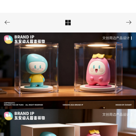


