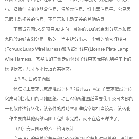
小、接插件或者电器盒信息、保险丝信息、继电器信息等。它只表
示跟电路相关的信息，不显示和电路无关的其他信息。
下面请看图3-5是项目3D走向。最终的3D的线束划分基本和概
念阶段的线束划分是一致的。当中拆分出来一个新的前大灯线束
(ForwardLamp WireHarness)和牌照灯线束(License Plate Lamp
Wire Harness。完整版的三维走向体现了线束实际装配到整车上的
模拟状态，尺寸基本接近真实状态。
图3-5项目的走向图
通过以上要求完成原理设计和3D设计后，就到了要求把设计转
化成可制造使用的两维图纸。项目A的两维图纸需要使用公司内部的
一套软件进行转化，该软件的成功率和准确率都相当较高。该转化
工作主要由其他两维画图工程师来完成，就不在这里详述了。
（四）完善阶段的六西格玛设计
产品设计的完善阶段是和DFSS的验证阶段相对应着的。设计验