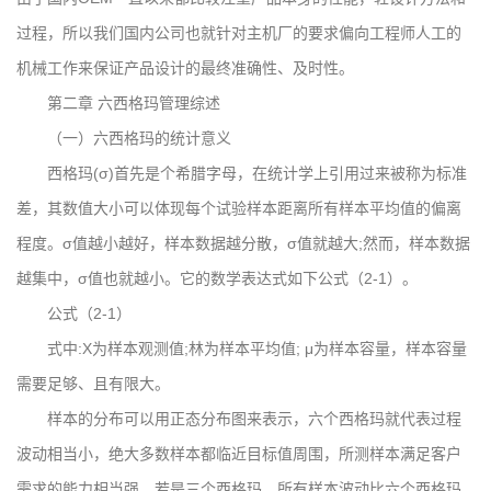
过程，所以我们国内公司也就针对主机厂的要求偏向工程师人工的
机械工作来保证产品设计的最终准确性、及时性。
第二章 六西格玛管理综述
（一）六西格玛的统计意义
西格玛(σ)首先是个希腊字母，在统计学上引用过来被称为标准
差，其数值大小可以体现每个试验样本距离所有样本平均值的偏离
程度。σ值越小越好，样本数据越分散，σ值就越大;然而，样本数据
越集中，σ值也就越小。它的数学表达式如下公式（2-1）。
公式（2-1）
式中:X为样本观测值;林为样本平均值; μ为样本容量，样本容量
需要足够、且有限大。
样本的分布可以用正态分布图来表示，六个西格玛就代表过程
波动相当小，绝大多数样本都临近目标值周围，所测样本满足客户
需求的能力相当强。若是三个西格玛，所有样本波动比六个西格玛