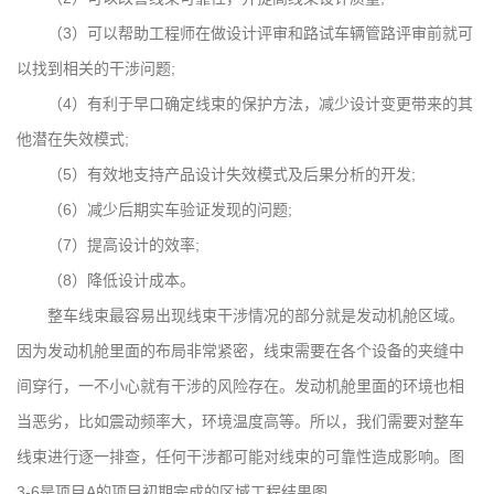
（3）可以帮助工程师在做设计评审和路试车辆管路评审前就可
以找到相关的干涉问题;
（4）有利于早口确定线束的保护方法，减少设计变更带来的其
他潜在失效模式;
（5）有效地支持产品设计失效模式及后果分析的开发;
（6）减少后期实车验证发现的问题;
（7）提高设计的效率;
（8）降低设计成本。
整车线束最容易出现线束干涉情况的部分就是发动机舱区域。
因为发动机舱里面的布局非常紧密，线束需要在各个设备的夹缝中
间穿行，一不小心就有干涉的风险存在。发动机舱里面的环境也相
当恶劣，比如震动频率大，环境温度高等。所以，我们需要对整车
线束进行逐一排查，任何干涉都可能对线束的可靠性造成影响。图
3-6是项目A的项目初期完成的区域工程结果图。