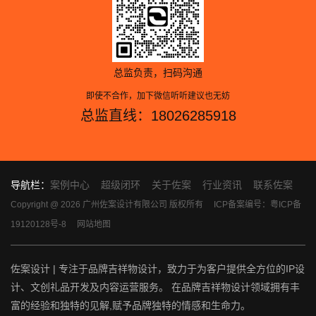
总监负责，扫码沟通
即使不合作，加下微信听听建议也无妨
总监直线：18026285918
导航栏：
案例中心
超级闭环
关于佐案
行业资讯
联系佐案
Copyright @ 2026 广州佐案设计有限公司 版权所有
ICP备案编号：粤ICP备
19120128号-8
网站地图
佐案设计 | 专注于品牌吉祥物设计，致力于为客户提供全方位的IP设
计、文创礼品开发及内容运营服务。 在品牌吉祥物设计领域拥有丰
富的经验和独特的见解,赋予品牌独特的情感和生命力。