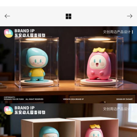


