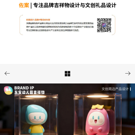


