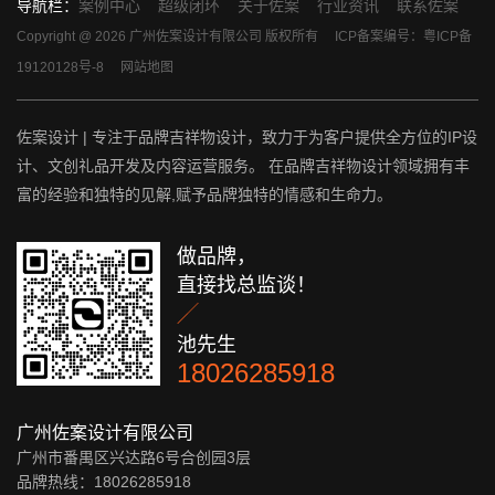
导航栏：
案例中心
超级闭环
关于佐案
行业资讯
联系佐案
Copyright @ 2026 广州佐案设计有限公司 版权所有
ICP备案编号：粤ICP备
19120128号-8
网站地图
佐案设计 | 专注于品牌吉祥物设计，致力于为客户提供全方位的IP设
计、文创礼品开发及内容运营服务。 在品牌吉祥物设计领域拥有丰
富的经验和独特的见解,赋予品牌独特的情感和生命力。
做品牌，
直接找总监谈！

池先生
18026285918
广州佐案设计有限公司
广州市番禺区兴达路6号合创园3层
品牌热线：18026285918