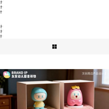
计
案设计
计
计
品牌ip设计行业正在经历深刻变革，新的……
计
计
计

深度解析：文旅IP设计的文化挖掘策略 | IP设计公
司-佐案设计
从战略高度审视文旅ip设计，我们发现这……