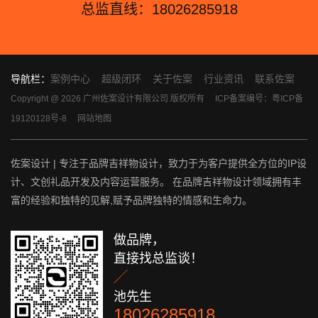
总监直线：18026285918
导航栏：
案例中心
超级闭环
关于佐案
行业资讯
联系佐案
Copyright @ 2026 广州佐案设计有限公司 版权所有
ICP备案编号：粤ICP备
19120128号-8
网站地图
佐案设计 | 专注于品牌吉祥物设计，致力于为客户提供全方位的IP设
计、文创礼品开发及内容运营服务。 在品牌吉祥物设计领域拥有丰
富的经验和独特的见解,赋予品牌独特的情感和生命力。
做品牌，
直接找总监谈！

池先生
18026285918