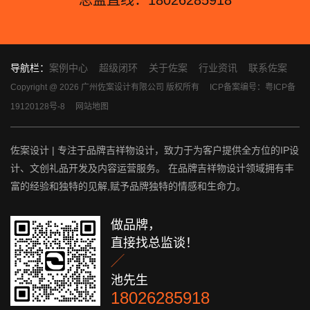
导航栏：
案例中心
超级闭环
关于佐案
行业资讯
联系佐案
Copyright @ 2026 广州佐案设计有限公司 版权所有
ICP备案编号：粤ICP备
19120128号-8
网站地图
佐案设计 | 专注于品牌吉祥物设计，致力于为客户提供全方位的IP设
计、文创礼品开发及内容运营服务。 在品牌吉祥物设计领域拥有丰
富的经验和独特的见解,赋予品牌独特的情感和生命力。
做品牌，
直接找总监谈！

池先生
18026285918