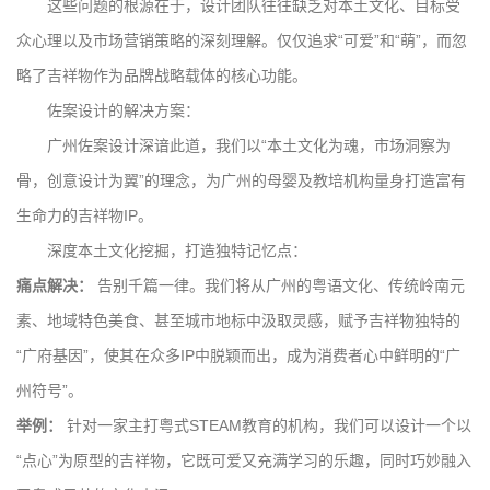
这些问题的根源在于，设计团队往往缺乏对本土文化、目标受
众心理以及市场营销策略的深刻理解。仅仅追求“可爱”和“萌”，而忽
略了吉祥物作为品牌战略载体的核心功能。
佐案设计的解决方案：
广州佐案设计深谙此道，我们以“本土文化为魂，市场洞察为
骨，创意设计为翼”的理念，为广州的母婴及教培机构量身打造富有
生命力的吉祥物IP。
深度本土文化挖掘，打造独特记忆点：
痛点解决：
告别千篇一律。我们将从广州的粤语文化、传统岭南元
素、地域特色美食、甚至城市地标中汲取灵感，赋予吉祥物独特的
“广府基因”，使其在众多IP中脱颖而出，成为消费者心中鲜明的“广
州符号”。
举例：
针对一家主打粤式STEAM教育的机构，我们可以设计一个以
“点心”为原型的吉祥物，它既可爱又充满学习的乐趣，同时巧妙融入