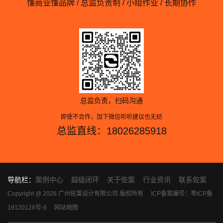
懂商业懂品牌 / 总监负责制 / 小组作业 / 长期协作
总监负责，扫码沟通
即使不合作，加下微信听听建议也无妨
总监直线：18026285918
导航栏：
案例中心
超级闭环
关于佐案
行业资讯
联系佐案
Copyright @ 2026 广州佐案设计有限公司 版权所有
ICP备案编号：粤ICP备
19120128号-8
网站地图