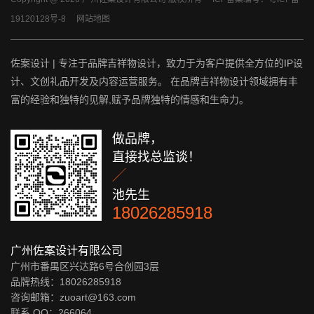
19120128号-8
网站地图
佐案设计 | 专注于品牌吉祥物设计，致力于为客户提供全方位的IP设
计、文创礼品开发及内容运营服务。 在品牌吉祥物设计领域拥有丰
富的经验和独特的见解,赋予品牌独特的情感和生命力。
做品牌，
直接找总监谈！

池先生
18026285918
广州佐案设计有限公司
广州市番禺区兴达路6号合创园3层
品牌热线：18026285918
咨询邮箱：zuoart@163.com
联系 QQ：
266064