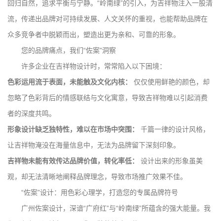
回归自然，追求平衡与宁静。“岭南绿”的引入，为吉祥物注入一股清
流，传递出品牌对可持续发展、人文关怀的重视，也能帮助品牌在
众多竞争者中脱颖而出，塑造出更为亲和、可靠的形象。
您的品牌痛点，我们“佐案”洞察
许多企业在吉祥物设计时，常常陷入以下困境：
色彩运用流于表面，未能触及文化内核：
仅仅使用鲜艳的颜色，却
忽略了色彩背后的情感联结与文化寓意，导致吉祥物难以引起消费
者的深度共鸣。
形象设计缺乏独特性，难以在市场中突围：
千篇一律的设计风格，
让吉祥物淹没在海量信息中，无法为品牌留下深刻印象。
吉祥物未能有效传达品牌价值，转化率低：
设计出来的形象虽美
观，却无法清晰地阐释品牌理念，导致市场推广效果不佳。
“佐案”设计：用色彩心理学，打造您的专属品牌符号
广州佐案设计，深谙“广府红”与“岭南绿”所蕴含的强大能量。我