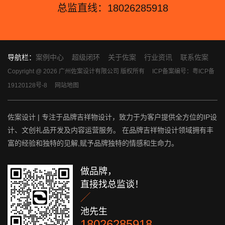
总监直线：18026285918
导航栏：
案例中心
超级闭环
关于佐案
行业资讯
联系佐案
Copyright @ 2026 广州佐案设计有限公司 版权所有
ICP备案编号：粤ICP备
19120128号-8
网站地图
佐案设计 | 专注于品牌吉祥物设计，致力于为客户提供全方位的IP设
计、文创礼品开发及内容运营服务。 在品牌吉祥物设计领域拥有丰
富的经验和独特的见解,赋予品牌独特的情感和生命力。
做品牌，
直接找总监谈！

池先生
18026285918