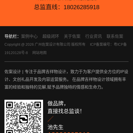
总监直线：18026285918
导航栏：
案例中心
超级闭环
关于佐案
行业资讯
联系佐案
Copyright @ 2026 广州佐案设计有限公司 版权所有
ICP备案编号：粤ICP备
19120128号-8
网站地图
佐案设计 | 专注于品牌吉祥物设计，致力于为客户提供全方位的IP设
计、文创礼品开发及内容运营服务。 在品牌吉祥物设计领域拥有丰
富的经验和独特的见解,赋予品牌独特的情感和生命力。
做品牌，
直接找总监谈！

池先生