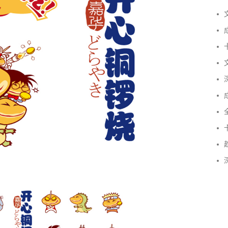
文
成
卡
文
深
成
全
卡
趋
深