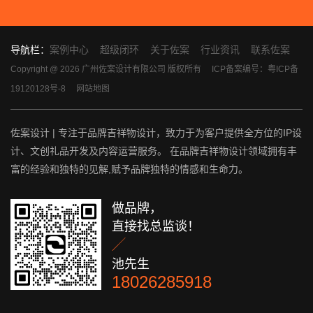
导航栏：
案例中心
超级闭环
关于佐案
行业资讯
联系佐案
Copyright @ 2026 广州佐案设计有限公司 版权所有
ICP备案编号：粤ICP备
19120128号-8
网站地图
佐案设计 | 专注于品牌吉祥物设计，致力于为客户提供全方位的IP设
计、文创礼品开发及内容运营服务。 在品牌吉祥物设计领域拥有丰
富的经验和独特的见解,赋予品牌独特的情感和生命力。
做品牌，
直接找总监谈！

池先生
18026285918