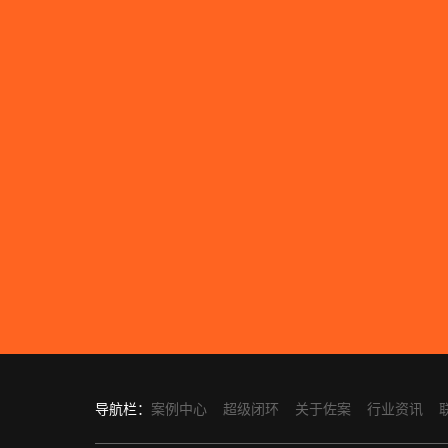
导航栏：
案例中心
超级闭环
关于佐案
行业资讯