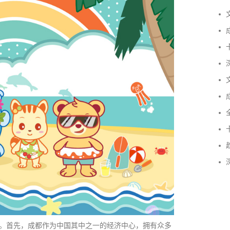
文
成
卡
深
文
成
全
卡
趋
深
。首先，成都作为中国其中之一的经济中心，拥有众多