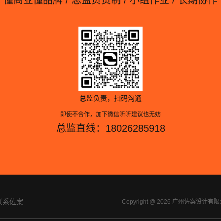
总监负责，扫码沟通
即使不合作，加下微信听听建议也无妨
总监直线：18026285918
联系佐案
Copyright @ 2026 广州佐案设