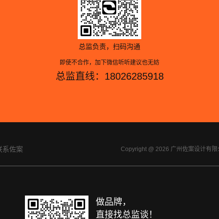
总监负责，扫码沟通
即使不合作，加下微信听听建议也无妨
总监直线：18026285918
联系佐案
Copyright @ 2026 广州佐案设
做品牌，
直接找总监谈！