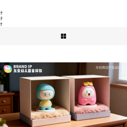
品牌ip设计行业正在经历深刻变革，新的……
计
计
计

深度解析：文旅IP设计的文化挖掘策略 | IP设计公
司-佐案设计
从战略高度审视文旅ip设计，我们发现这……