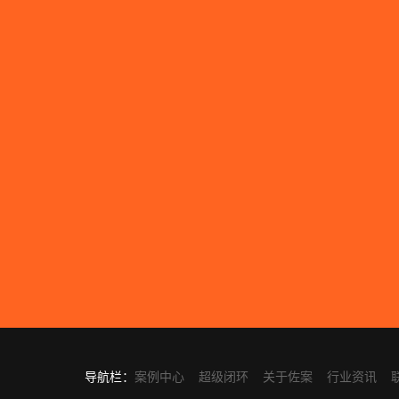
导航栏：
案例中心
超级闭环
关于佐案
行业资讯