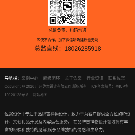
总监负责，扫码沟通
即使不合作，加下微信听听建议也无妨
总监直线：18026285918
导航栏：
案例中心
超级闭环
关于佐案
行业资讯
联系佐案
Copyright @ 2026 广州佐案设计有限公司 版权所有
ICP备案编号：粤ICP备
19120128号-8
网站地图
佐案设计 | 专注于品牌吉祥物设计，致力于为客户提供全方位的IP设
计、文创礼品开发及内容运营服务。 在品牌吉祥物设计领域拥有丰
富的经验和独特的见解,赋予品牌独特的情感和生命力。