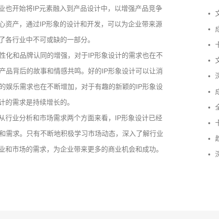
业也开始将IP元素融入到产品设计中，以增强产品竞争
文
心资产，通过IP形象的设计和开发，可以为企业带来源
成
为了各行业中不可或缺的一部分。
卡
性化和品牌认同的增强，对于IP形象设计的需求也在不
文
产品背后的故事和情感共鸣。好的IP形象设计可以让消
深
的娱乐需求也在不断增加，对于有趣的新颖的IP形象设
成
设计的需求是持续增长的。
全
从行业分析和市场需求两个方面来看，IP形象设计已经
卡
成功案例：品牌IP设计的视觉体系 | IP设计公司-佐
和需求。只有不断地积极学习市场动态，深入了解行业
趋
案设计
商业和市场的需求，为企业带来更多的商业机会和成功。
深
品牌ip设计行业正在经历深刻变革，新的……