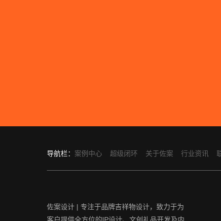
导航栏：
案例中心
超级闭环
关于佐案
行业资讯
佐案设计 | 专注于品牌吉祥物设计，致力于为
客户提供全方位的IP设计、文创礼品开发及内