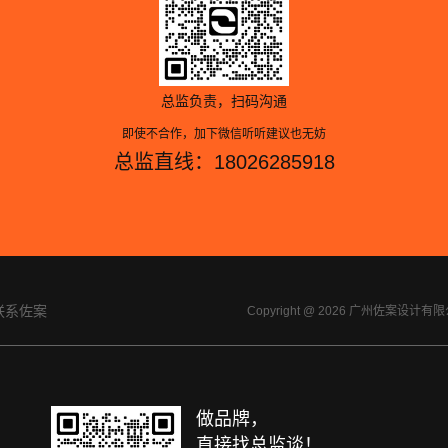
总监负责，扫码沟通
即使不合作，加下微信听听建议也无妨
总监直线：18026285918
联系佐案
Copyright @ 2026 广州佐案设
做品牌，
直接找总监谈！