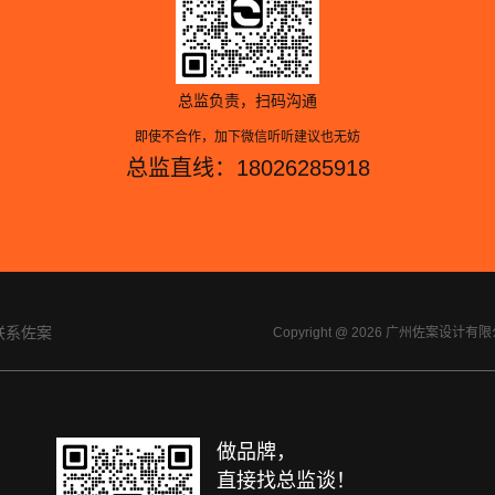
总监负责，扫码沟通
即使不合作，加下微信听听建议也无妨
总监直线：18026285918
联系佐案
Copyright @ 2026 广州佐案设
做品牌，
直接找总监谈！