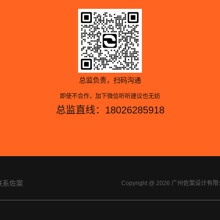
总监负责，扫码沟通
即使不合作，加下微信听听建议也无妨
总监直线：18026285918
联系佐案
Copyright @ 2026 广州佐案设