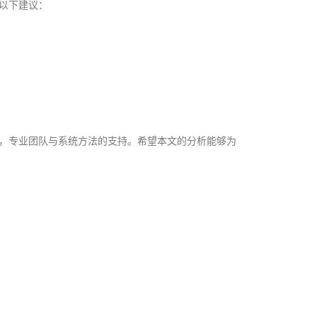
以下建议：
，专业团队与系统方法的支持。希望本文的分析能够为
成功案例：品牌IP设计的视觉体系 | IP设计公司-佐
案设计
品牌ip设计行业正在经历深刻变革，新的……