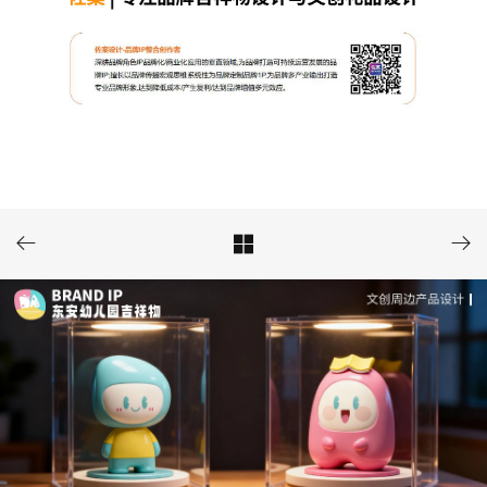


