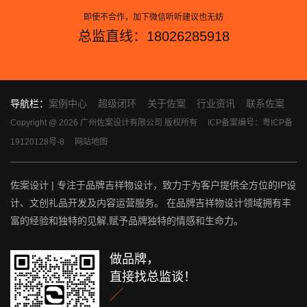
即使不合作，加下微信听听建议也无妨
总监直线：18026285918
导航栏：
案例中心
超级闭环
关于佐案
行业资讯
联系佐案
Copyright @ 2026 广州佐案设计有限公司 版权所有
ICP备案编号：粤ICP备
19120128号-8
网站地图
佐案设计 | 专注于品牌吉祥物设计，致力于为客户提供全方位的IP设
计、文创礼品开发及内容运营服务。 在品牌吉祥物设计领域拥有丰
富的经验和独特的见解,赋予品牌独特的情感和生命力。
做品牌，
直接找总监谈！
