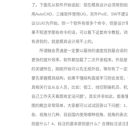
了。下面先从软件开始说起：现在模具设计必须用到绘
用AutoCAD、三维软件使用UG，另外ProE、SW
议以UG为开始。但一个软件有很多个命令，但是设计
果不知道学那些命令的话，可以看下这套命令教程，详
有讲到的，就是模具设计用不上的。
所谓融会贯通是一定要以最快的速度找到最合适的
更快的提升效率，软件都加载了二次开发程序。外挂是
的关键所在，刚刚开始可以先无视外挂，等你有了一定
要先掌握模具结构，如果不懂结构直接学习则会发现，
具相关行业从业人员，比如：钳工、线切割操机员、机
自己工作天天看图肯定没问题”。其实并非如此，能看
图的概念非常简单，大家都可以试试回答以下问题：1
些、视角分几种、目前国内使用哪种视角、视角的表达
则是什么？4、标注的基本原则是什么？合理标注该注