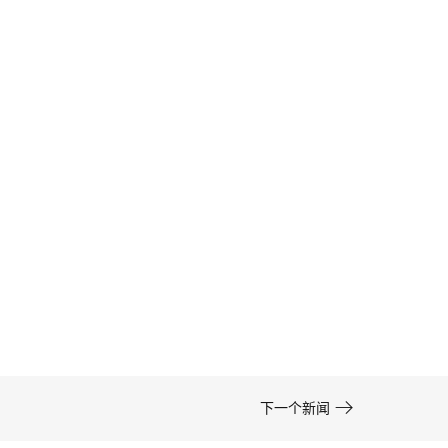
卡通形象设计的色彩运用——高效方案 | IP设计公
司-佐案设计
在周边开发的实际项目中，卡通形象设计……

下一个新闻