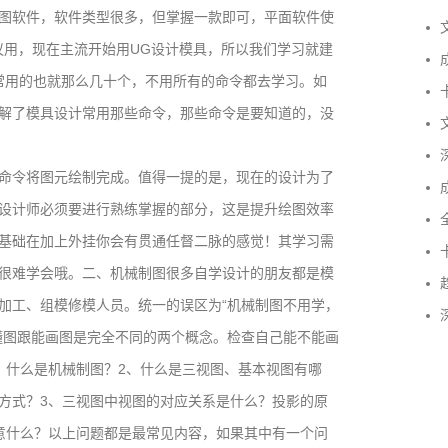
图软件，软件类型很多，但掌握一款即可，平面软件使
文
不建议用，现在主流开始用UG设计模具，所以我们学习就建
成
常用的也就那么几十个，不用所有的命令都去学习。如
卡
解了模具设计常用那些命令，那些命令是要知道的，没
文
深
命令将图元绘制完成。值得一提的是，现在的设计为了
成
设计师必须要进行熟练掌握的部分，这是提升绘图效率
全
基础在加上外挂你会有贯通任督二脉的感觉！其学习需
卡
很难学会哦。二、机械制图很多自学设计的朋友都是模
趋
加工、组模修模人员。统一的误区为“机械制图不用学，
深
懂图跟能画图是完全不同的两个概念。检查自己能不能画
、什么是机械制图？2、什么是三视图、基本视图有哪
方式？3、三视图中视图的对应关系是什么？投影的原
意什么？以上问题都是最常见内容，如果其中有一个问