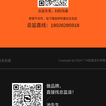
总监负责，扫码沟通
即使不合作，加下微信听听建议也无妨
总监直线：18026285918
联系佐案
Copyright @ 2026 广州佐案设
做品牌，
直接找总监谈！

池先生