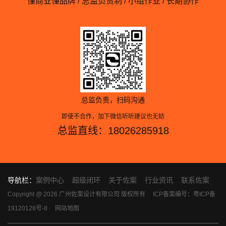
懂商业懂品牌 / 总监负责制 / 小组作业 / 长期协作
总监负责，扫码沟通
即使不合作，加下微信听听建议也无妨
总监直线：18026285918
导航栏：
案例中心
超级闭环
关于佐案
行业资讯
联系佐案
Copyright @ 2026 广州佐案设计有限公司 版权所有
ICP备案编号：粤ICP备
19120128号-8
网站地图